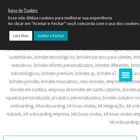
SP (11) 9
2093-7312
RS (51) 30661020
SC (47) 9
3300-3924
Aviso de Cookies
Esse site últiliza cookies para melhorar sua experiência.
Ao clicar em "Aceitar e Fechar" você concorda com o uso dos cookies 
Leia Mais
Aceitar e Fechar
Todos os Pr
Datas C