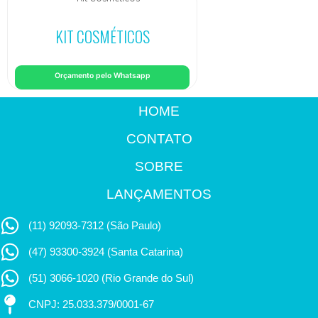
KIT COSMÉTICOS
Orçamento pelo Whatsapp
HOME
CONTATO
SOBRE
LANÇAMENTOS
(11) 92093-7312 (São Paulo)
(47) 93300-3924 (Santa Catarina)
(51) 3066-1020 (Rio Grande do Sul)
CNPJ: 25.033.379/0001-67