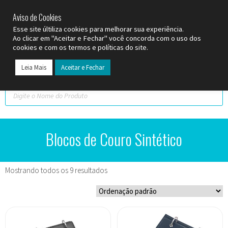
SP (11) 9
2093-7312
RS (51) 30661020
SC (47) 9
3300-3924
Aviso de Cookies
Esse site últiliza cookies para melhorar sua experiência.
Ao clicar em "Aceitar e Fechar" você concorda com o uso dos
cookies e com os termos e políticas do site.
Leia Mais
Aceitar e Fechar
Todos os Pr
Datas C
Blocos de Couro Sintético
Mostrando todos os 9 resultados