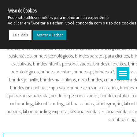
SP (11) 9
2093-7312
RS (51) 30661020
SC (47) 9
3300-3924
Aviso de Cookies
Esse site últiliza cookies para melhorar sua experiência.
Ao clicar em "Aceitar e Fechar" você concorda com o uso dos cookies 
Leia Mais
Aceitar e Fechar
Todos os Pr
Datas C