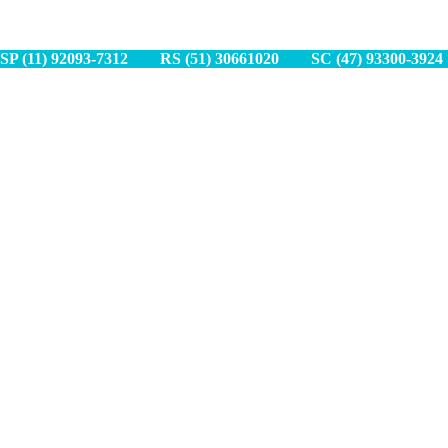
SP (11) 9
2093-7312
RS (51) 30661020
SC (47) 9
3300-3924