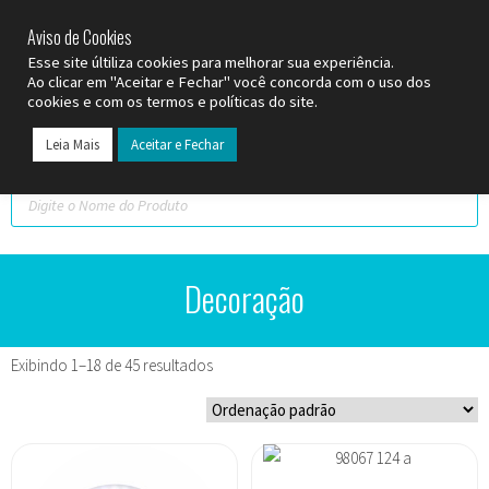
SP (11) 9
2093-7312
RS (51) 30661020
SC (47) 9
3300-3924
Aviso de Cookies
Esse site últiliza cookies para melhorar sua experiência.
Ao clicar em "Aceitar e Fechar" você concorda com o uso dos
cookies e com os termos e políticas do site.
Leia Mais
Aceitar e Fechar
Todos os Pr
Datas C
Decoração
Exibindo 1–18 de 45 resultados