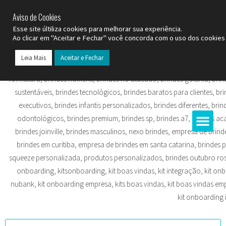
SP (11) 9
2093-7312
RS (51) 30661020
SC (47) 9
3300-3924
Aviso de Cookies
Esse site últiliza cookies para melhorar sua experiência.
Ao clicar em "Aceitar e Fechar" você concorda com o uso dos cookies 
Leia Mais
Aceitar e Fechar
Todos os Pr
Datas C