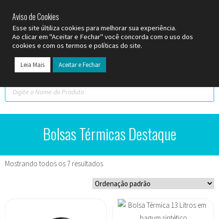
SP (11) 9
2093-7312
RS (51) 30661020
SC (47) 9
3300-3924
Aviso de Cookies
Esse site últiliza cookies para melhorar sua experiência.
Ao clicar em "Aceitar e Fechar" você concorda com o uso dos
cookies e com os termos e políticas do site.
Leia Mais
Aceitar e Fechar
Todos os Pr
Datas C
Bolsas Térmicas Destaque
Mostrando todos os 7 resultados