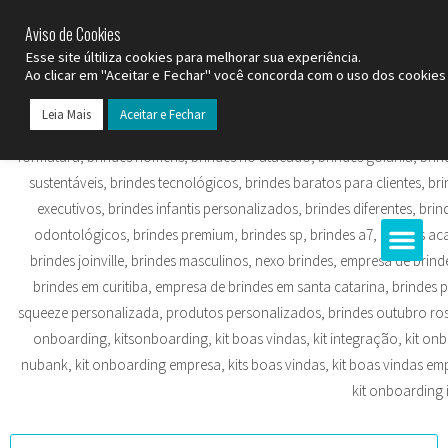
SP (11) 9
2093-7312
RS (51) 30661020
SC (47) 9
3300-3924
Aviso de Cookies
Esse site últiliza cookies para melhorar sua experiência.
Ao clicar em "Aceitar e Fechar" você concorda com o uso dos cookies 
Leia Mais
Aceitar e Fechar
Todos os Pr
Datas C