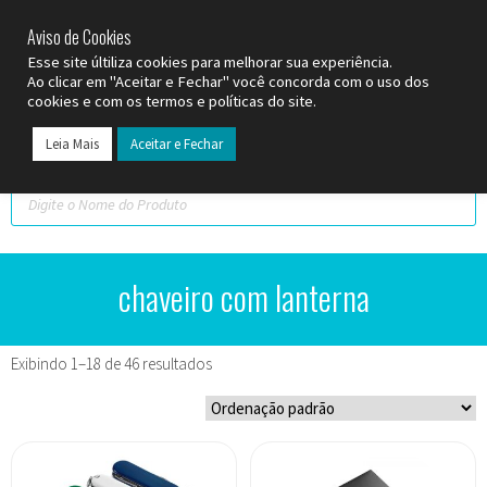
SP (11) 9
2093-7312
RS (51) 30661020
SC (47) 9
3300-3924
Aviso de Cookies
Esse site últiliza cookies para melhorar sua experiência.
Ao clicar em "Aceitar e Fechar" você concorda com o uso dos
cookies e com os termos e políticas do site.
Leia Mais
Aceitar e Fechar
chaveiro com lanterna
Exibindo 1–18 de 46 resultados