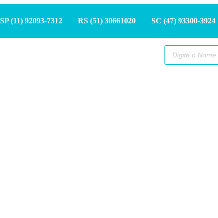
SP (11) 9
2093-7312
RS (51) 30661020
SC (47) 9
3300-3924