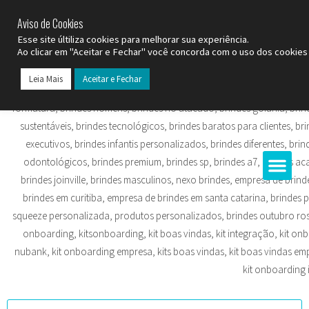
SP (11) 9
2093-7312
RS (51) 30661020
SC (47) 9
3300-3924
Aviso de Cookies
Esse site últiliza cookies para melhorar sua experiência.
Ao clicar em "Aceitar e Fechar" você concorda com o uso dos cookies 
Leia Mais
Aceitar e Fechar
Todos os Pr
Datas C