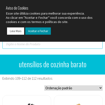
SP (11) 9
2093-7312
RS (51) 30661020
SC (47) 9
3300-3924
Aviso de Cookies
Esse site últiliza cookies para melhorar sua experiência.
Ao clicar em "Aceitar e Fechar" você concorda com o uso dos
cookies e com os termos e políticas do site.
Leia Mais
Aceitar e Fechar
utensílios de cozinha barato
Exibindo 109–112 de 112 resultados