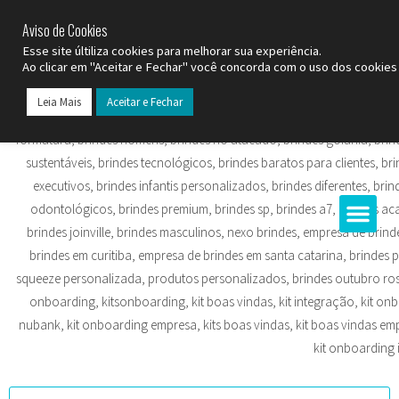
SP (11) 9
2093-7312
RS (51) 30661020
SC (47) 9
3300-3924
Aviso de Cookies
Esse site últiliza cookies para melhorar sua experiência.
Ao clicar em "Aceitar e Fechar" você concorda com o uso dos cookies 
Leia Mais
Aceitar e Fechar
Todos os Pr
Datas C