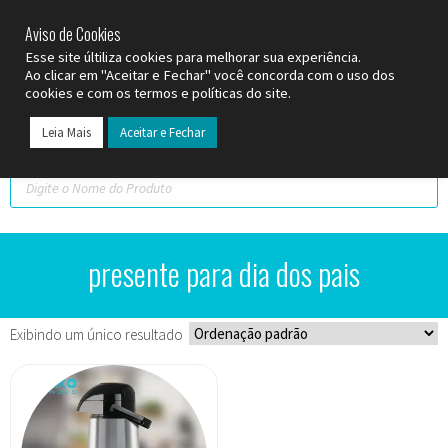
SP (11) 9
2093-7312
RS (51) 30661020
SC (47) 9
3300-3924
Aviso de Cookies
Esse site últiliza cookies para melhorar sua experiência.
Ao clicar em "Aceitar e Fechar" você concorda com o uso dos
cookies e com os termos e políticas do site.
Leia Mais
Aceitar e Fechar
Todos os Pr
Datas C
presente para dia dos pais
Exibindo um único resultado