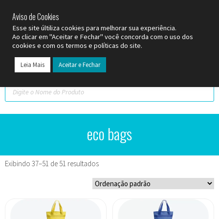
SP (11) 9
2093-7312
RS (51) 30661020
SC (47) 9
3300-3924
Aviso de Cookies
Esse site últiliza cookies para melhorar sua experiência.
Ao clicar em "Aceitar e Fechar" você concorda com o uso dos
cookies e com os termos e políticas do site.
Leia Mais
Aceitar e Fechar
Todos os Pr
Datas C
eco bags
Exibindo 37–51 de 51 resultados