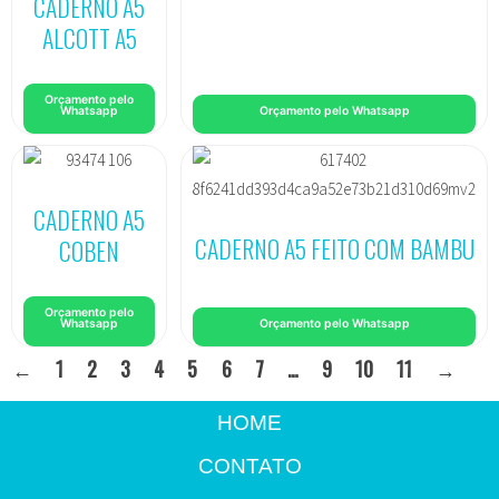
CADERNO A5
ALCOTT A5
Orçamento pelo
Whatsapp
Orçamento pelo Whatsapp
CADERNO A5
CADERNO A5 FEITO COM BAMBU
COBEN
Orçamento pelo
Whatsapp
Orçamento pelo Whatsapp
←
1
2
3
4
5
6
7
…
9
10
11
→
HOME
CONTATO