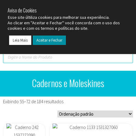
SP (11) 9
2093-7312
RS (51) 30661020
SC (47) 9
3300-3924
Aviso de Cookies
Esse site últiliza cookies para melhorar sua experiência.
Ao clicar em "Aceitar e Fechar" você concorda com o uso dos
cookies e com os termos e políticas do site.
Leia Mais
Aceitar e Fechar
Todos os Pr
Datas C
Cadernos e Moleskines
Exibindo 55–72 de 184 resultados