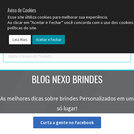
SP (11) 9
2093-7312
RS (51) 30661020
SC (47) 9
3300-3924
Aviso de Cookies
Esse site últiliza cookies para melhorar sua experiência.
Ao clicar em "Aceitar e Fechar" você concorda com o uso dos cookie
políticas do site.
Leia Mais
Aceitar e Fechar
Todos os Pr
Datas C
BLOG NEXO BRINDES
As melhores dicas sobre brindes Personalizados em um
só lugar!
Curta a gente no Facebook