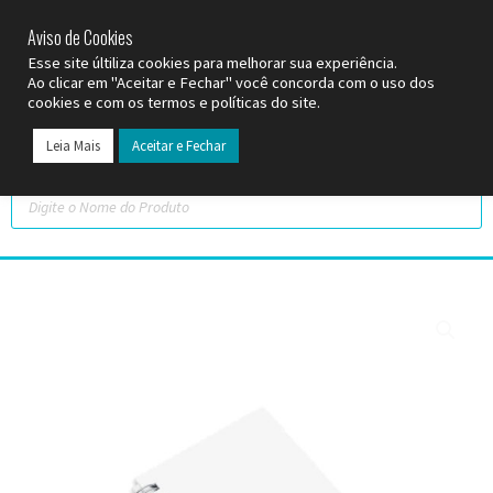
SP (11) 9
2093-7312
RS (51) 30661020
SC (47) 9
3300-3924
Aviso de Cookies
Esse site últiliza cookies para melhorar sua experiência.
Ao clicar em "Aceitar e Fechar" você concorda com o uso dos
cookies e com os termos e políticas do site.
Leia Mais
Aceitar e Fechar