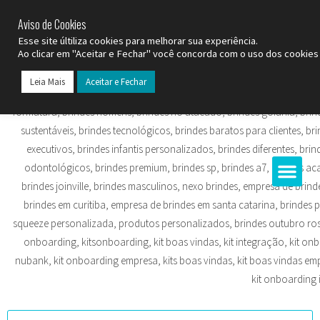
SP (11) 9
2093-7312
RS (51) 30661020
SC (47) 9
3300-3924
Aviso de Cookies
Esse site últiliza cookies para melhorar sua experiência.
Ao clicar em "Aceitar e Fechar" você concorda com o uso dos cookies 
Leia Mais
Aceitar e Fechar
Todos os Pr
Datas C