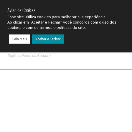
SP (11) 9
2093-7312
RS (51) 30661020
SC (47) 9
3300-3924
Aviso de Cookies
Esse site últiliza cookies para melhorar sua experiência.
Ao clicar em "Aceitar e Fechar" você concorda com o uso dos
cookies e com os termos e políticas do site.
Leia Mais
Aceitar e Fechar
Todos os Pr
Datas C