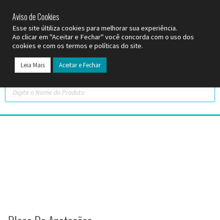
SP (11) 9
2093-7312
RS (51) 30661020
SC (47) 9
3300-3924
Aviso de Cookies
Esse site últiliza cookies para melhorar sua experiência.
Ao clicar em "Aceitar e Fechar" você concorda com o uso dos
cookies e com os termos e políticas do site.
Leia Mais
Aceitar e Fechar
Todos os Pr
Datas C