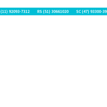
 (11) 9
2093-7312
RS (51) 30661020
SC (47) 9
3300-39