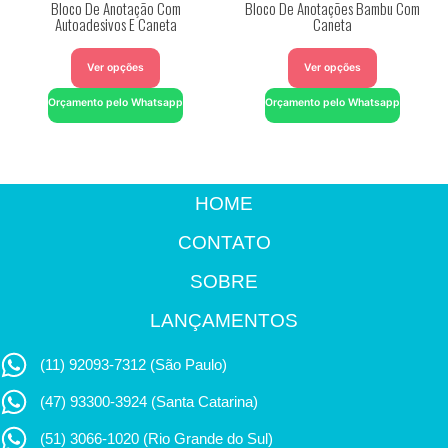
Bloco De Anotação Com
Bloco De Anotações Bambu Com
Autoadesivos E Caneta
Caneta
Ver opções
Ver opções
Orçamento pelo Whatsapp
Orçamento pelo Whatsapp
HOME
CONTATO
SOBRE
LANÇAMENTOS
(11) 92093-7312 (São Paulo)
(47) 93300-3924 (Santa Catarina)
(51) 3066-1020 (Rio Grande do Sul)