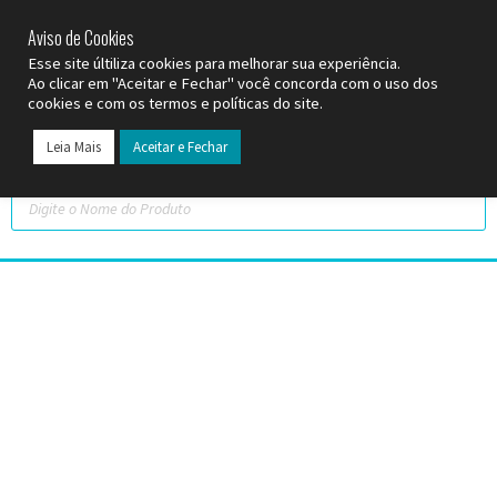
SP (11) 9
2093-7312
RS (51) 30661020
SC (47) 9
3300-3924
Aviso de Cookies
Esse site últiliza cookies para melhorar sua experiência.
Ao clicar em "Aceitar e Fechar" você concorda com o uso dos
cookies e com os termos e políticas do site.
Leia Mais
Aceitar e Fechar
Todos os Pr
Datas C