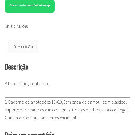
Orçamento pelo Whatsapp
SKU:
CAD390
Descrição
Descrição
Kit escritório, contendo:
1 Caderno de anotações 18×13,5cm capa de bambu, com elástico,
suporte para canetas e miolo com 70 folhas pautadas na cor bege 1
Caneta de bambu com partes em metal.
Deixe um comentário