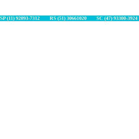
SP (11) 9
2093-7312
RS (51) 30661020
SC (47) 9
3300-3924