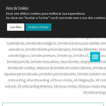
SP (11) 9
2093-7312
RS (51) 30661020
SC (47) 9
3300-3924
Aviso de Cookies
Esse site últiliza cookies para melhorar sua experiência.
Ao clicar em "Aceitar e Fechar" você concorda com o uso dos cookies 
Leia Mais
Aceitar e Fechar
Todos os Pr
Datas C