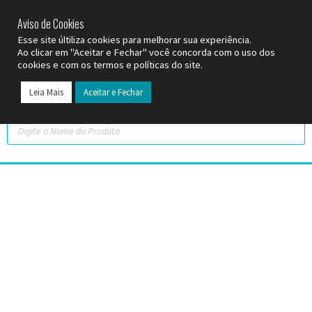
SP (11) 9
2093-7312
RS (51) 30661020
SC (47) 9
3300-3924
Aviso de Cookies
Esse site últiliza cookies para melhorar sua experiência.
Ao clicar em "Aceitar e Fechar" você concorda com o uso dos
cookies e com os termos e políticas do site.
Leia Mais
Aceitar e Fechar
Todos os Pr
Datas C