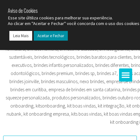
SP (11) 9
2093-7312
RS (51) 30661020
SC (47) 9
3300-3924
Aviso de Cookies
Esse site últiliza cookies para melhorar sua experiência.
Ao clicar em "Aceitar e Fechar" você concorda com o uso dos cookies 
Leia Mais
Aceitar e Fechar
Todos os Pr
Datas C