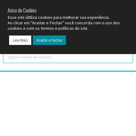
SP (11) 9
2093-7312
RS (51) 30661020
SC (47) 9
3300-3924
Aviso de Cookies
Esse site últiliza cookies para melhorar sua experiência.
Ao clicar em "Aceitar e Fechar" você concorda com o uso dos
cookies e com os termos e políticas do site.
Leia Mais
Aceitar e Fechar
Todos os Pr
Datas C