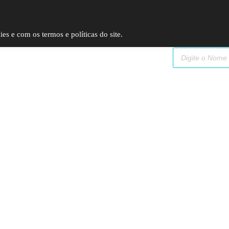
SP (11) 9
2093-7312
RS (51) 30661020
SC (47) 9
3300-3924
s e com os termos e políticas do site.