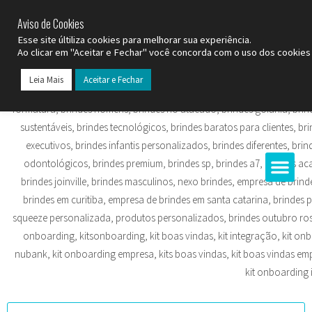
SP (11) 9
2093-7312
RS (51) 30661020
SC (47) 9
3300-3924
Aviso de Cookies
Esse site últiliza cookies para melhorar sua experiência.
Ao clicar em "Aceitar e Fechar" você concorda com o uso dos cookies 
Leia Mais
Aceitar e Fechar
Todos os Pr
Datas C