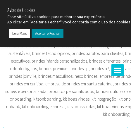
SP (11) 9
2093-7312
RS (51) 30661020
SC (47) 9
3300-3924
Aviso de Cookies
Esse site últiliza cookies para melhorar sua experiência.
Ao clicar em "Aceitar e Fechar" você concorda com o uso dos cookies 
Leia Mais
Aceitar e Fechar
Todos os Pr
Datas C