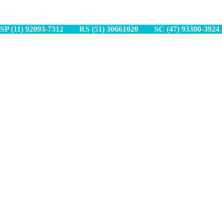
SP (11) 9
2093-7312
RS (51) 30661020
SC (47) 9
3300-3924