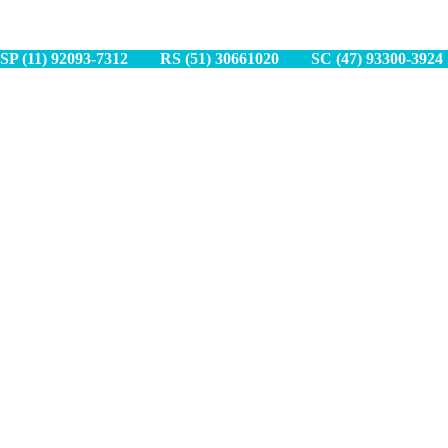
SP (11) 9
2093-7312
RS (51) 30661020
SC (47) 9
3300-3924