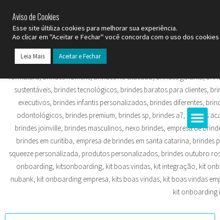
SP (11) 9
2093-7312
RS (51) 30661020
SC (47) 9
3300-3924
Aviso de Cookies
Esse site últiliza cookies para melhorar sua experiência.
Ao clicar em "Aceitar e Fechar" você concorda com o uso dos cookies 
Leia Mais
Aceitar e Fechar
Todos os Pr
Datas C