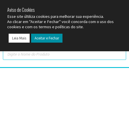
SP (11) 9
2093-7312
RS (51) 30661020
SC (47) 9
3300-3924
Aviso de Cookies
Esse site últiliza cookies para melhorar sua experiência.
Ao clicar em "Aceitar e Fechar" você concorda com o uso dos
cookies e com os termos e políticas do site.
Leia Mais
Aceitar e Fechar
Todos os Pr
Datas C