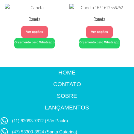
Caneta
Caneta
Ver opções
Ver opções
Orçamento pelo Whatsapp
Orçamento pelo Whatsapp
HOME
CONTATO
SOBRE
LANÇAMENTOS
(11) 92093-7312 (São Paulo)
(47) 93300-3924 (Santa Catarina)