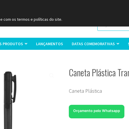
 (11) 9
2093-7312
RS (51) 30661020
SC (47) 9
3300-39
e com os termos e políticas do site.
S PRODUTOS
LANÇAMENTOS
DATAS COMEMORATIVAS
Caneta Plástica Tra
Caneta Plástica
Orçamento pelo Whatsapp