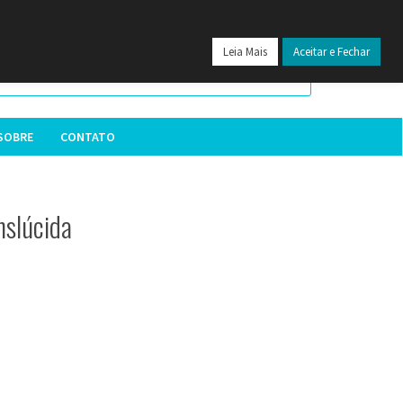
24
Leia Mais
Aceitar e Fechar
SOBRE
CONTATO
nslúcida