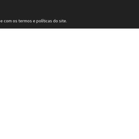
 (11) 9
2093-7312
RS (51) 30661020
SC (47) 9
3300-39
e com os termos e políticas do site.