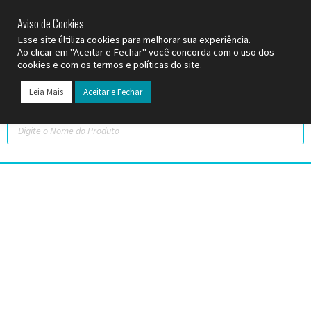
SP (11) 9
2093-7312
RS (51) 30661020
SC (47) 9
3300-3924
Aviso de Cookies
Esse site últiliza cookies para melhorar sua experiência.
Ao clicar em "Aceitar e Fechar" você concorda com o uso dos
cookies e com os termos e políticas do site.
Leia Mais
Aceitar e Fechar
Todos os Pr
Datas C