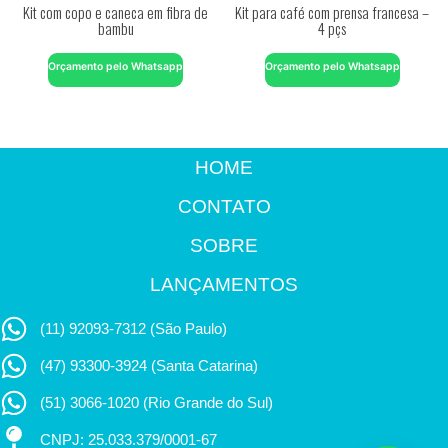
Kit com copo e caneca em fibra de
Kit para café com prensa francesa –
bambu
4 pçs
Orçamento pelo Whatsapp
Orçamento pelo Whatsapp
HOME
CONTATO
SOBRE
LANÇAMENTOS
(11) 92093-7312 (São Paulo)
(47) 93300-3924 (Santa Catarina)
(51) 3066-1020 (Rio Grande do Sul)
CNPJ: 25.033.379/0001-67