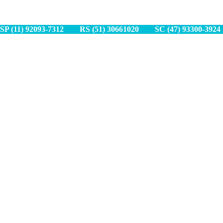
SP (11) 9
2093-7312
RS (51) 30661020
SC (47) 9
3300-3924