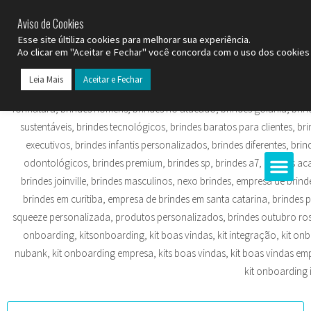
SP (11) 9
2093-7312
RS (51) 30661020
SC (47) 9
3300-3924
Aviso de Cookies
Esse site últiliza cookies para melhorar sua experiência.
Ao clicar em "Aceitar e Fechar" você concorda com o uso dos cookies 
Leia Mais
Aceitar e Fechar
Todos os Pr
Datas C