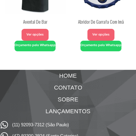
Avental De Bar
Abridor De Garrafa Com Imã
Ver opções
Ver opções
Orçamento pelo Whatsapp
Orçamento pelo Whatsapp
HOME
CONTATO
SOBRE
LANÇAMENTOS
(11) 92093-7312 (São Paulo)
(47) 93300-3924 (Santa Catarina)