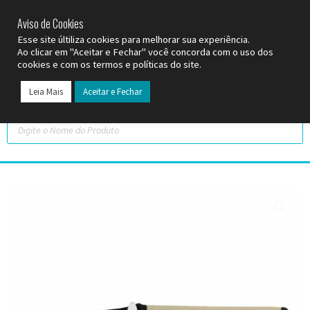
SP (11) 9
2093-7312
RS (51) 30661020
SC (47) 9
3300-3924
Aviso de Cookies
Esse site últiliza cookies para melhorar sua experiência.
Ao clicar em "Aceitar e Fechar" você concorda com o uso dos
cookies e com os termos e políticas do site.
Leia Mais
Aceitar e Fechar
Todos os Pr
Datas C