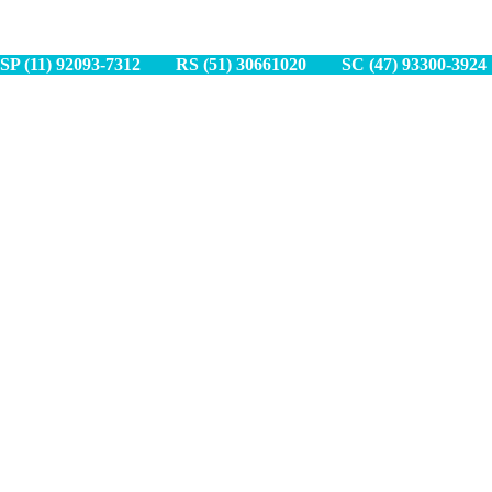
SP (11) 9
2093-7312
RS (51) 30661020
SC (47) 9
3300-3924