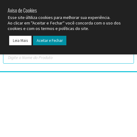
SP (11) 9
2093-7312
RS (51) 30661020
SC (47) 9
3300-3924
Aviso de Cookies
Esse site últiliza cookies para melhorar sua experiência.
Ao clicar em "Aceitar e Fechar" você concorda com o uso dos
cookies e com os termos e políticas do site.
Leia Mais
Aceitar e Fechar
Todos os Pr
Datas C