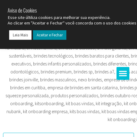
SP (11) 9
2093-7312
RS (51) 30661020
SC (47) 9
3300-3924
Aviso de Cookies
Esse site últiliza cookies para melhorar sua experiência.
Ao clicar em "Aceitar e Fechar" você concorda com o uso dos cookies 
Leia Mais
Aceitar e Fechar
Todos os Pr
Datas C