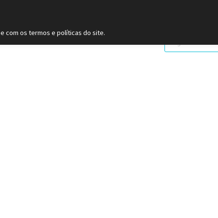
 (11) 9
2093-7312
RS (51) 30661020
SC (47) 9
3300-39
e com os termos e políticas do site.