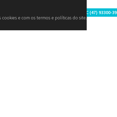
 (11) 9
2093-7312
RS (51) 30661020
SC (47) 9
3300-39
 cookies e com os termos e políticas do site.