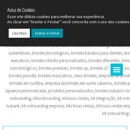
SP (11) 9
2093-7312
RS (51) 30661020
SC (47) 9
3300-3924
Aviso de Cookies
Esse site últiliza cookies para melhorar sua experiência.
Ao clicar em "Aceitar e Fechar" você concorda com o uso dos cookies 
Leia Mais
Aceitar e Fechar
Todos os Pr
Datas C