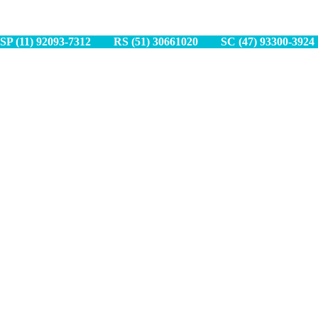
SP (11) 9
2093-7312
RS (51) 30661020
SC (47) 9
3300-3924