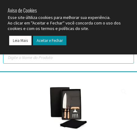
SP (11) 9
2093-7312
RS (51) 30661020
SC (47) 9
3300-3924
Aviso de Cookies
Esse site últiliza cookies para melhorar sua experiência.
Ao clicar em "Aceitar e Fechar" você concorda com o uso dos
cookies e com os termos e políticas do site.
Leia Mais
Aceitar e Fechar
Todos os Pr
Datas C